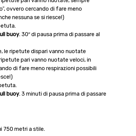
ripetute pari vanno nuotate, sempre
co”, ovvero cercando di fare meno
anche nessuna se si riesce!)
petuta.
ull buoy
. 30″ di pausa prima di passare al
le, le ripetute dispari vanno nuotate
ipetute pari vanno nuotate veloci, in
ando di fare meno respirazioni possibili
esce!)
petuta.
ull buoy
. 3 minuti di pausa prima di passare
 750 metri a stile.