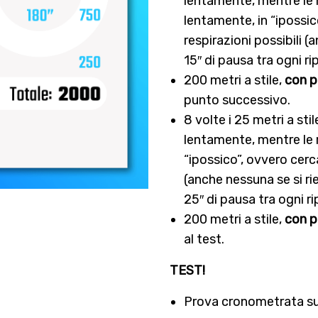
lentamente, mentre le 
lentamente, in “ipossi
respirazioni possibili (
15″ di pausa tra ogni ri
200 metri a stile,
con p
punto successivo.
8 volte i 25 metri a sti
lentamente, mentre le r
“ipossico”, ovvero cerc
(anche nessuna se si ri
25″ di pausa tra ogni ri
200 metri a stile,
con p
al test.
TEST!
Prova cronometrata sui